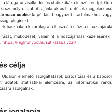
k
: a látogatói viselkedés és statisztikák elemzésére (pl. Goo
-k
: személyre szabott ajánlatok és hirdetések megjelenítésé
származó cookie-k
: például beágyazott tartalmakhoz vag
sségi pluginek)
k használata kizárólag a felhasználó előzetes hozzájárulás
eírását, működését, valamint a hozzájárulás kezeléséne
a:
https://keglifonyod.hu/suti-szabalyzat/
és célja
 Oldalon elérhető szolgáltatások biztosítása és a kapcsol
tt adatok statisztikai elemzésre, az informatikai rends
tására szolgálnak.
és jogalapja