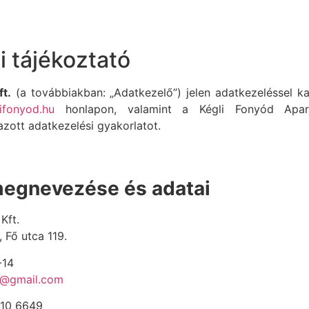
 tájékoztató
t.
(a továbbiakban: „Adatkezelő”) jelen adatkezeléssel ka
ifonyod.hu
honlapon, valamint a Kégli Fonyód Apar
zott adatkezelési gyakorlatot.
megnevezése és adatai
Kft.
 Fő utca 119.
-14
d@gmail.com
210 6649