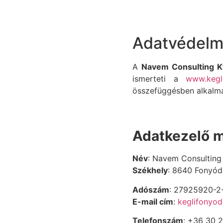
Adatvédelmi
A
Navem Consulting Kf
ismerteti a
www.kegl
összefüggésben alkalma
Adatkezelő 
Név
: Navem Consulting 
Székhely
: 8640 Fonyód,
Adószám
:
27925920-2
E-mail cím
:
keglifonyo
Telefonszám
: +36 30 