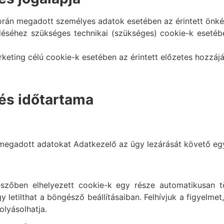
orán megadott személyes adatok esetében az érintett önké
éséhez szükséges technikai (szükséges) cookie-k esetéb
arketing célú cookie-k esetében az érintett előzetes hozzáj
és időtartama
megadott adatokat Adatkezelő az ügy lezárását követő egy 
észőben elhelyezett cookie-k egy része automatikusan t
y letilthat a böngésző beállításaiban. Felhívjuk a figyelmet
lyásolhatja.